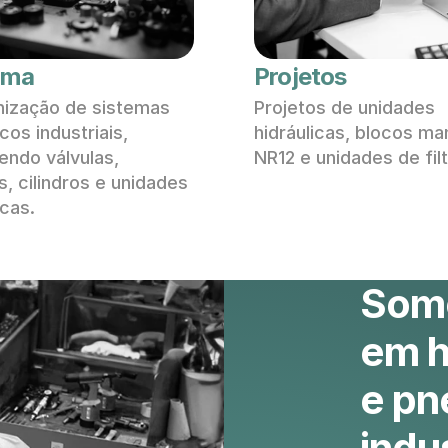
rma
Projetos
ização de sistemas 
Projetos de unidades 
cos industriais, 
hidráulicas, blocos man
ndo válvulas, 
NR12 e unidades de fil
 cilindros e unidades 
icas. 
Somo
em hi
e pn
indus