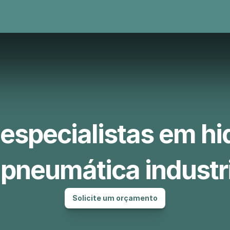
specialistas em hi
 pneumática industr
Solicite um orçamento