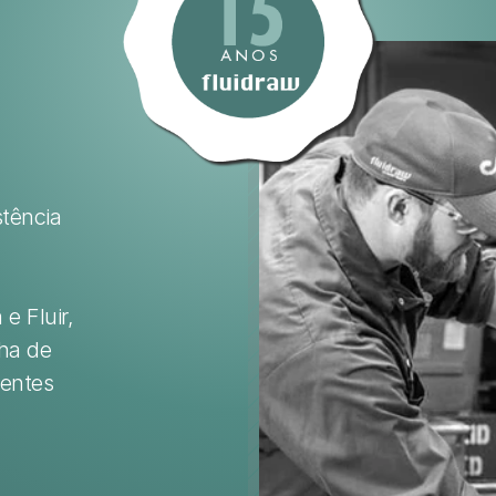
EFICIÊNCIA E QUALIDADE
⋅
AUTOMAÇÃO INDUSTRIAL
⋅
tência 
 Fluir, 
ha de 
entes 