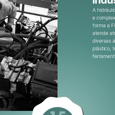
A hidráuli
e complex
forma a F
atende at
diversas á
plástico, t
ferrament