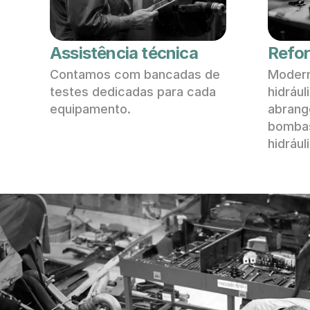
Assistência técnica
Refo
Contamos com bancadas de 
Modern
testes dedicadas para cada 
hidráuli
equipamento.
abrange
bombas,
hidrául