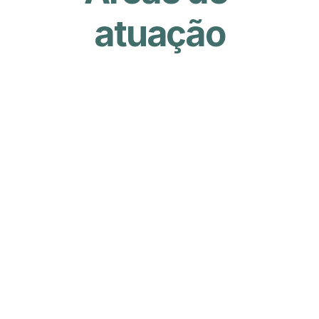
atuação
ia
Indústria
iva
Alimenticia