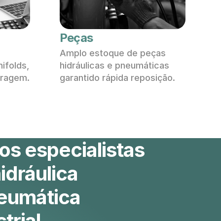
Peças
Amplo estoque de peças 
ifolds, 
hidráulicas e pneumáticas 
tragem.
garantido rápida reposição.
s especialistas 
dráulica 
eumática 
trial