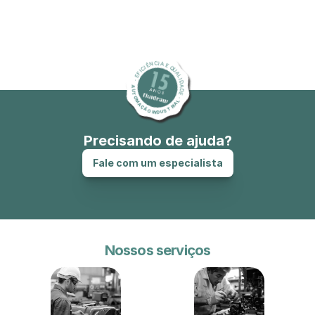
R. Carlos Gomes, 1400
Vila Graff, Jundiaí - SP, 13215-021
Docs
About
⋅
EFICIÊNCIA E QUALIDADE
AUTOMAÇÃO INDUSTRIAL
⋅
Sobre nós
Precisando de ajuda?
Contato
Fale com um especialista
Nossos serviços