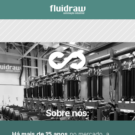
Produtos
Sobre nós
Contato
Assistência técnica
Reforma
Projetos
Peças
Catálogos
RESOURCES
Sobre nós:
Blog
Careers
Há mais de 15 anos
 no mercado, a 